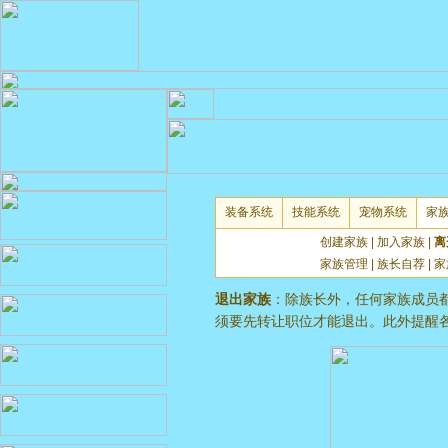
装备系统
技能系统
宠物系统
家
创建家族
|
加入家族
|
离
家族管理
|
族长自荐
|
家
退出家族
：除族长外，任何家族成员
须要先转让职位才能退出。此外提醒各